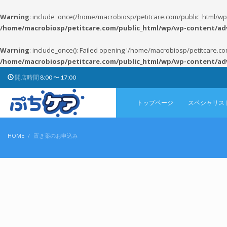
Warning
: include_once(/home/macrobiosp/petitcare.com/public_html/wp/
/home/macrobiosp/petitcare.com/public_html/wp/wp-content/ad
Warning
: include_once(): Failed opening '/home/macrobiosp/petitcare.c
/home/macrobiosp/petitcare.com/public_html/wp/wp-content/ad
開店時間
8:00 〜 17:00
トップページ
スペシャリス
HOME
置き薬のお申込み